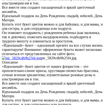
альстромерия им в тон.
Все вместе они создают насыщенный и яркий цветочный
ансамбль.
Идеальный подарок на День Рождения, свадьбу, юбилей, День
Матери.
Купить этот букет цветов можно и для бабушки, и для мамы, и
для сестры, и для сотрудницы или подруги.
Он поможет поздравить с рождением ребенка (как мальчика,
так и девочки), пожелать выздоровления, подбодрить в
трудную минуту и извиниться за проступок.
«Идеальный» букет – идеальный презент на все случаи жизни,
гарантируем! Внимание: оформление букета может несколько
отличаться от представленных на сайте фото.
pic_5829cdb9b25f4.jpg
Описание
«Идеальный» букет цветов от наших флористов – это
пронзительно-синие ирисы, хрустящая свежестью брассика,
сочная зеленая хризантема, изумительные розовые розы и
альстромерия им в тон.
Все вместе они создают насыщенный и яркий цветочный
ансамбль.
Идеальный подарок на День Рождения, свадьбу, юбилей, День
Матери.
Купить этот букет цветов можно и для бабушки, и для мамы, и
для сестры, и для сотрудницы или подруги.