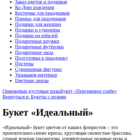
Заказ цветов и подарков
Ко Дню рождения
Костюмы для праздников
Парики для праздников
Подарки для женщин
Подарки и сувениры
Подарки на юбилей
Подарочные кружки
Подарочные футболки
Подарочные часы
Подготовка к празднику
Постеры
Сувенирные фигурки
Украшаем интерьер
Цветные линзы
Оранжевые кустовые розы
Букет «Персиковое сорбе»
Вернуться к: Букеты с розами
Букет «Идеальный»
«Идеальный» букет цветов от наших флористов – это
пронзительно-синие ирисы, хрустящая свежестью брассика,
сочная зеленая хризантема, изумительные розовые розы и