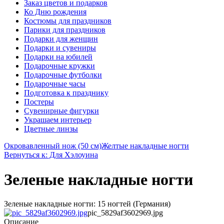
Заказ цветов и подарков
Ко Дню рождения
Костюмы для праздников
Парики для праздников
Подарки для женщин
Подарки и сувениры
Подарки на юбилей
Подарочные кружки
Подарочные футболки
Подарочные часы
Подготовка к празднику
Постеры
Сувенирные фигурки
Украшаем интерьер
Цветные линзы
Окровавленный нож (50 см)
Желтые накладные ногти
Вернуться к: Для Хэлоуина
Зеленые накладные ногти
Зеленые накладные ногти: 15 ногтей (Германия)
pic_5829af3602969.jpg
Описание