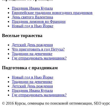
Праздник Ивана Купала
Европейские традиции новогодних праздников
День святого Валентина
Праздник лимонов во Франции
Новый год в Нью Йорке
Веселые торжества
Детский День рождения
Что приготовить в год Петуха?
Традиции на девичнике
Где отпраздновать мальчишник?
Подготовка с праздникам
Новый год в Нью Йорке
Традиции на девичнике
Детский День рождения
Праздник Ивана Купала
Где отпраздновать мальчишник?
© 2016 Курсы, семинары по поисковой оптимизации, SEO кур