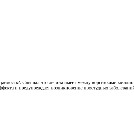
емость?. Слышал что овчина имеет между ворсинками миллионы
 эффекта и предупреждает возникновение простудных заболевани