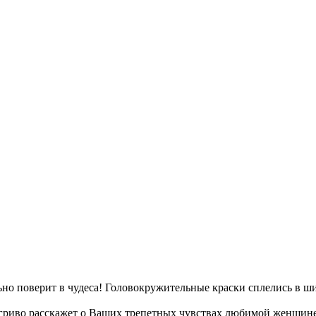
льно поверит в чудеса! Головокружительные краски сплелись в 
 игриво расскажет о Ваших трепетных чувствах любимой женщине