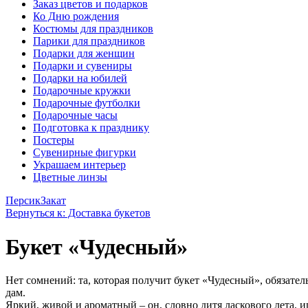
Заказ цветов и подарков
Ко Дню рождения
Костюмы для праздников
Парики для праздников
Подарки для женщин
Подарки и сувениры
Подарки на юбилей
Подарочные кружки
Подарочные футболки
Подарочные часы
Подготовка к празднику
Постеры
Сувенирные фигурки
Украшаем интерьер
Цветные линзы
Персик
Закат
Вернуться к: Доставка букетов
Букет «Чудесный»
Нет сомнений: та, которая получит букет «Чудесный», обязате
дам.
Яркий, живой и ароматный – он, словно дитя ласкового лета,