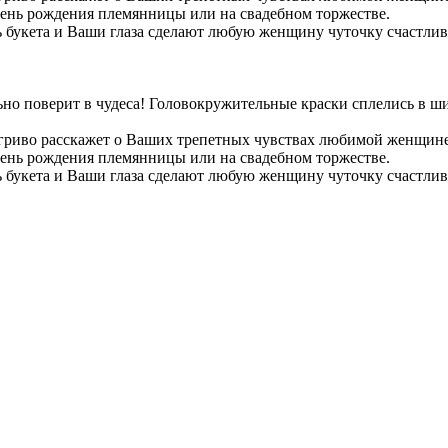
День рождения племянницы или на свадебном торжестве.
ь букета и Ваши глаза сделают любую женщину чуточку счастли
льно поверит в чудеса! Головокружительные краски сплелись в 
 игриво расскажет о Ваших трепетных чувствах любимой женщине
День рождения племянницы или на свадебном торжестве.
ь букета и Ваши глаза сделают любую женщину чуточку счастли