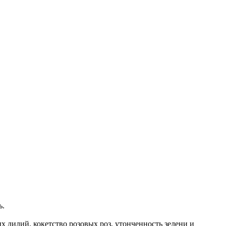
ь.
х лилий, кокетство розовых роз, утонченность зелени и