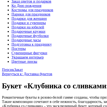
Заказ цветов и подарков
Ко Дню рождения
Костюмы для праздников
Парики для праздников
Подарки для женщин
Подарки и сувениры
Подарки на юбилей
Подарочные кружки
Подарочные футболки
Подарочные часы
Подготовка к празднику
Постеры
Сувенирные фигурки
Украшаем интерьер
Цветные линзы
Персик
Закат
Вернуться к: Доставка букетов
Букет «Клубника со сливками
Романтичные букеты в розово-белой гамме созданы, чтобы приз
Такие композиции сочетают в себе нежность, благодарность, з
«Клубника со сливками» - это эксклюзивный букет, который со