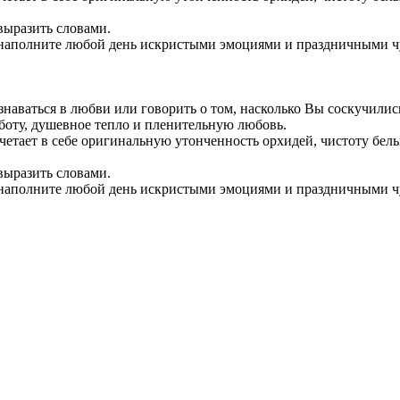
выразить словами.
 наполните любой день искристыми эмоциями и праздничными чу
наваться в любви или говорить о том, насколько Вы соскучилис
аботу, душевное тепло и пленительную любовь.
четает в себе оригинальную утонченность орхидей, чистоту белы
выразить словами.
 наполните любой день искристыми эмоциями и праздничными чу