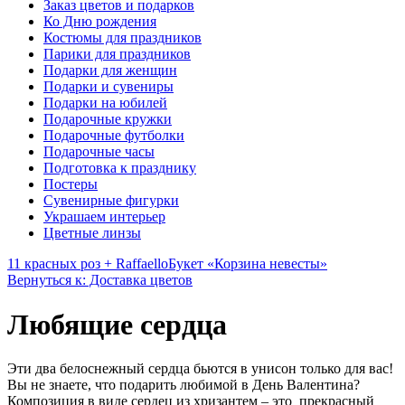
Заказ цветов и подарков
Ко Дню рождения
Костюмы для праздников
Парики для праздников
Подарки для женщин
Подарки и сувениры
Подарки на юбилей
Подарочные кружки
Подарочные футболки
Подарочные часы
Подготовка к празднику
Постеры
Сувенирные фигурки
Украшаем интерьер
Цветные линзы
11 красных роз + Raffaello
Букет «Корзина невесты»
Вернуться к: Доставка цветов
Любящие сердца
Эти два белоснежный сердца бьются в унисон только для вас!
Вы не знаете, что подарить любимой в День Валентина?
Композиция в виде сердец из хризантем – это прекрасный