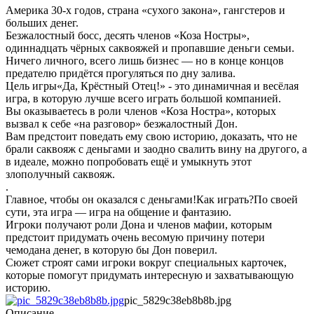
Америка 30-х годов, страна «сухого закона», гангстеров и
больших денег.
Безжалостный босс, десять членов «Коза Ностры»,
одиннадцать чёрных саквояжей и пропавшие деньги семьи.
Ничего личного, всего лишь бизнес — но в конце концов
предателю придётся прогуляться по дну залива.
Цель игры«Да, Крёстный Отец!» - это динамичная и весёлая
игра, в которую лучше всего играть большой компанией.
Вы оказываетесь в роли членов «Коза Ностра», которых
вызвал к себе «на разговор» безжалостный Дон.
Вам предстоит поведать ему свою историю, доказать, что не
брали саквояж с деньгами и заодно свалить вину на другого, а
в идеале, можно попробовать ещё и умыкнуть этот
злополучный саквояж.
.
Главное, чтобы он оказался с деньгами!Как играть?По своей
сути, эта игра — игра на общение и фантазию.
Игроки получают роли Дона и членов мафии, которым
предстоит придумать очень весомую причину потери
чемодана денег, в которую бы Дон поверил.
Сюжет строят сами игроки вокруг специальных карточек,
которые помогут придумать интересную и захватывающую
историю.
pic_5829c38eb8b8b.jpg
Описание