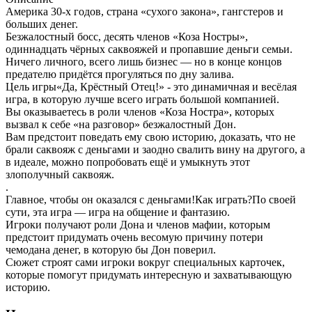
Америка 30-х годов, страна «сухого закона», гангстеров и
больших денег.
Безжалостный босс, десять членов «Коза Ностры»,
одиннадцать чёрных саквояжей и пропавшие деньги семьи.
Ничего личного, всего лишь бизнес — но в конце концов
предателю придётся прогуляться по дну залива.
Цель игры«Да, Крёстный Отец!» - это динамичная и весёлая
игра, в которую лучше всего играть большой компанией.
Вы оказываетесь в роли членов «Коза Ностра», которых
вызвал к себе «на разговор» безжалостный Дон.
Вам предстоит поведать ему свою историю, доказать, что не
брали саквояж с деньгами и заодно свалить вину на другого, а
в идеале, можно попробовать ещё и умыкнуть этот
злополучный саквояж.
.
Главное, чтобы он оказался с деньгами!Как играть?По своей
сути, эта игра — игра на общение и фантазию.
Игроки получают роли Дона и членов мафии, которым
предстоит придумать очень весомую причину потери
чемодана денег, в которую бы Дон поверил.
Сюжет строят сами игроки вокруг специальных карточек,
которые помогут придумать интересную и захватывающую
историю.