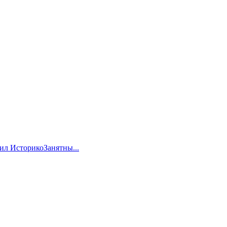
дил ИсторикоЗанятны...