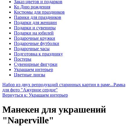
Заказ цветов и подарков
Ко Дню рождения
Костюмы для праздников
Парики для праздников
Подарки для женщин
Подарки и сувениры
Подарки на юбилей
Подарочные кружки
Подарочные футболки
Подарочные часы
Подготовка к празднику
Постеры
Сувенирные фигурки
Украшаем интерьер
Цветные линзы
Набор из двух репродукций старинных картин в раме...
Рамка
для фото "Ажурное сердце"
Вернуться к: Украшаем интерьер
Манекен для украшений
"Naperville"