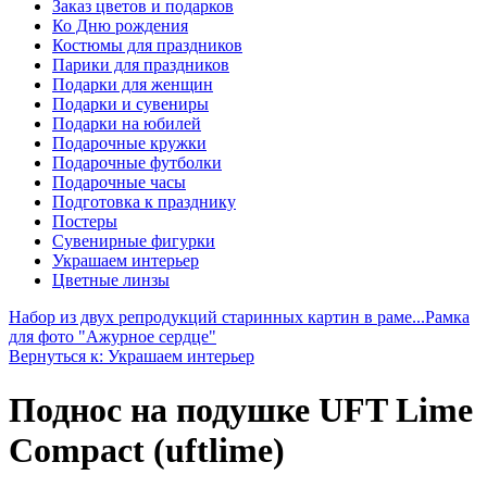
Заказ цветов и подарков
Ко Дню рождения
Костюмы для праздников
Парики для праздников
Подарки для женщин
Подарки и сувениры
Подарки на юбилей
Подарочные кружки
Подарочные футболки
Подарочные часы
Подготовка к празднику
Постеры
Сувенирные фигурки
Украшаем интерьер
Цветные линзы
Набор из двух репродукций старинных картин в раме...
Рамка
для фото "Ажурное сердце"
Вернуться к: Украшаем интерьер
Поднос на подушке UFT Lime
Compact (uftlime)