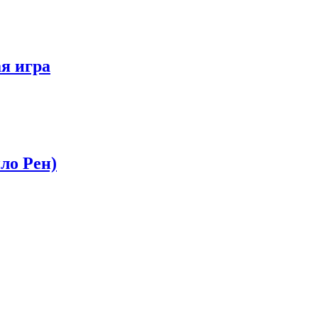
я игра
ло Рен)