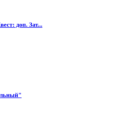
ст: доп. Зат...
ельный"