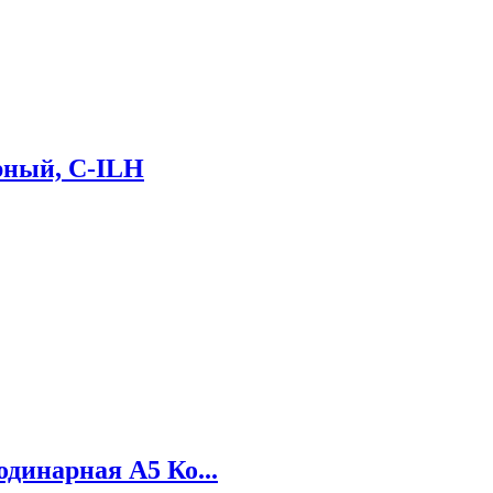
ерный, C-ILH
динарная А5 Ко...